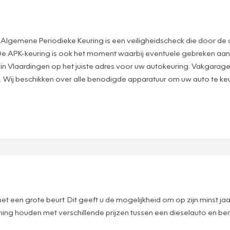
n
lgemene Periodieke Keuring is een veiligheidscheck die door de o
e. De APK-keuring is ook het moment waarbij eventuele gebreken aan
in Vlaardingen op het juiste adres voor uw autokeuring. Vakgarage 
 Wij beschikken over alle benodigde apparatuur om uw auto te ke
m
 een grote beurt. Dit geeft u de mogelijkheid om op zijn minst jaa
ning houden met verschillende prijzen tussen een dieselauto en b