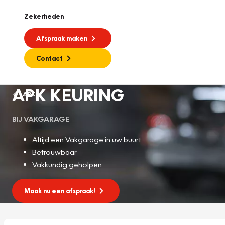
Zekerheden
Afspraak maken
Contact
APK KEURING
APK
BIJ VAKGARAGE
Altijd een Vakgarage in uw buurt
Betrouwbaar
Vakkundig geholpen
Maak nu een afspraak!