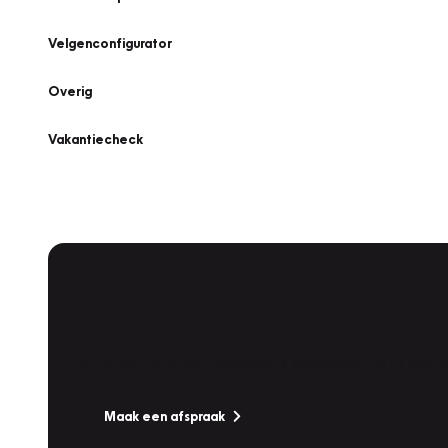
Velgenconfigurator
Overig
Vakantiecheck
Plan een
Werkplaatsafspraak
Is uw auto toe aan Onderhoud, Bandenwissel of een Va
Maak een afspraak