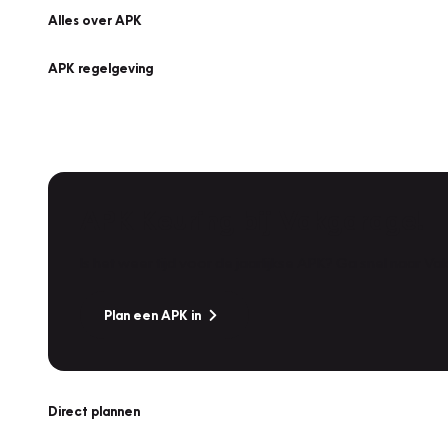
Alles over APK
APK regelgeving
APK Keuring bij Vakgarage!
Is het weer tijd voor de jaarlijkse APK? Ga snel naar V
Plan een APK in
Direct plannen