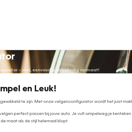
ator
urator – snel, eenvoudig en volledig op maat!
impel en Leuk!
wikkeld te zijn. Met onze velgenconfigurator wordt het juist makke
 velgen perfect passen bij jouw auto. Je vult simpelweg je kenteken
e maat als de stijl helemaal klopt.