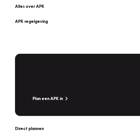
Alles over APK
APK regelgeving
APK Keuring bij Vakgarage!
Is het weer tijd voor de jaarlijkse APK? Ga snel naar V
Plan een APK in
Direct plannen