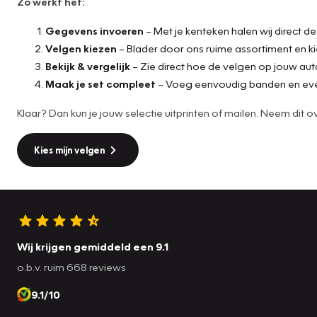
Zo werkt het:
Gegevens invoeren
– Met je kenteken halen wij direct d
Velgen kiezen
– Blader door ons ruime assortiment en ki
Bekijk & vergelijk
– Zie direct hoe de velgen op jouw aut
Maak je set compleet
– Voeg eenvoudig banden en eve
Klaar? Dan kun je jouw selectie uitprinten of mailen. Neem di
Kies mijn velgen
Wij krijgen gemiddeld een 9.1
o.b.v. ruim 668 reviews
9.1/10