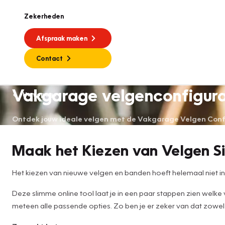
Zekerheden
Afspraak maken
Contact
Vakgarage velgenconfigur
Homepage
Ontdek jouw ideale velgen met de Vakgarage Velgen Config
Maak het Kiezen van Velgen S
Het kiezen van nieuwe velgen en banden hoeft helemaal niet inge
Deze slimme online tool laat je in een paar stappen zien welke
meteen alle passende opties. Zo ben je er zeker van dat zowel d