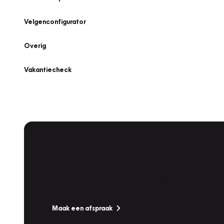
Velgenconfigurator
Overig
Vakantiecheck
Plan een
Werkplaatsafspraak
Is uw auto toe aan Onderhoud, Bandenwissel of een Va
Maak een afspraak