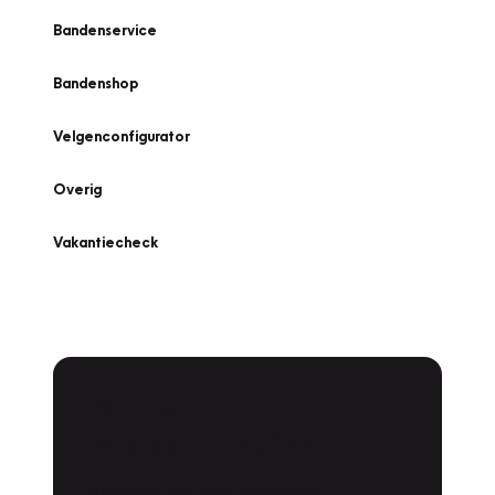
Bandenservice
Bandenshop
Velgenconfigurator
Overig
Vakantiecheck
Plan een
Werkplaatsafspraak
Is uw auto toe aan Onderhoud,