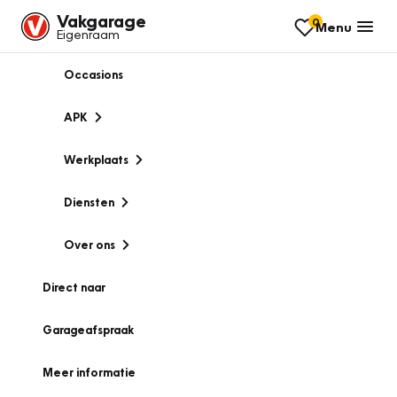
Vakgarage
0
Menu
Eigenraam
Occasions
APK
Werkplaats
Diensten
Over ons
Direct naar
Garageafspraak
Meer informatie