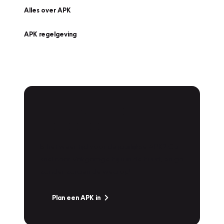
Alles over APK
APK regelgeving
APK Keuring bij
Vakgarage!
Is het weer tijd voor de jaarlijkse APK? Ga
snel naar Vakgarage bij u in de buurt, en ga
zonder zorgen de weg op!
Plan een APK in