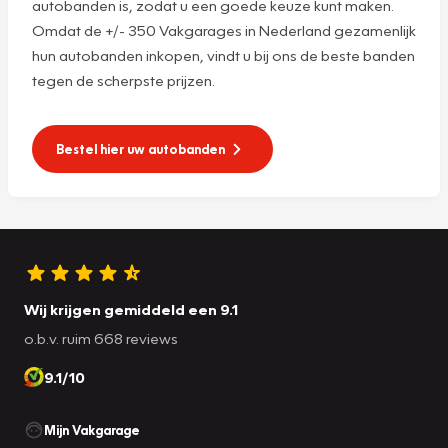
autobanden is, zodat u een goede keuze kunt maken.
Omdat de +/- 350 Vakgarages in Nederland gezamenlijk
hun autobanden inkopen, vindt u bij ons de beste banden
tegen de scherpste prijzen.
Bestel hier uw autobanden
Wij krijgen gemiddeld een 9.1
o.b.v. ruim 668 reviews
9.1/10
Mijn Vakgarage