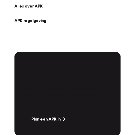
Alles over APK
APK regelgeving
APK Keuring bij
Vakgarage!
Is het weer tijd voor de jaarlijkse APK? Ga
snel naar Vakgarage bij u in de buurt, en ga
zonder zorgen de weg op!
Plan een APK in