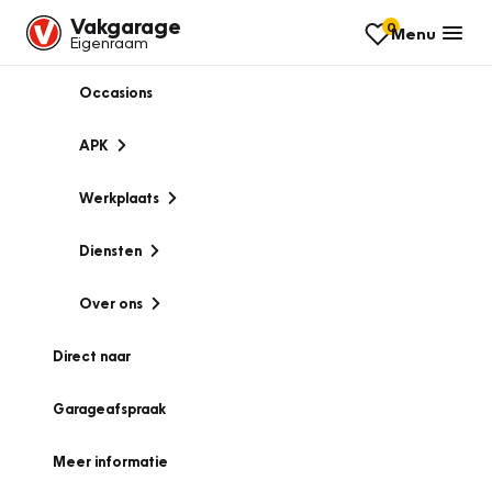
Vakgarage
0
Menu
Eigenraam
Occasions
APK
Werkplaats
Diensten
Over ons
Direct naar
Garageafspraak
Meer informatie