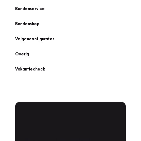
Bandenservice
Bandenshop
Velgenconfigurator
Overig
Vakantiecheck
Plan een
Werkplaatsafspraak
Is uw auto toe aan Onderhoud,