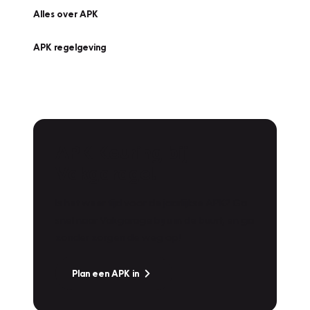
Alles over APK
APK regelgeving
APK Keuring bij
Vakgarage!
Is het weer tijd voor de jaarlijkse APK? Ga
snel naar Vakgarage bij u in de buurt, en ga
zonder zorgen de weg op!
Plan een APK in