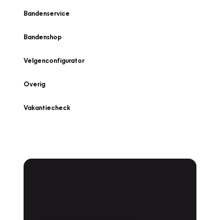
Bandenservice
Bandenshop
Velgenconfigurator
Overig
Vakantiecheck
Plan een
Werkplaatsafspraak
Is uw auto toe aan Onderhoud,