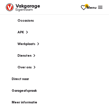
Vakgarage
0
Menu
Eigenraam
Occasions
APK
Werkplaats
Diensten
Over ons
Direct naar
Garageafspraak
Meer informatie